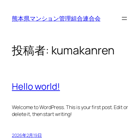
内
容
熊本県マンション管理組合連合会
を
ス
キ
ッ
投稿者:
kumakanren
プ
Hello world!
Welcome to WordPress. This is your first post. Edit or
delete it, then start writing!
2026年2月19日